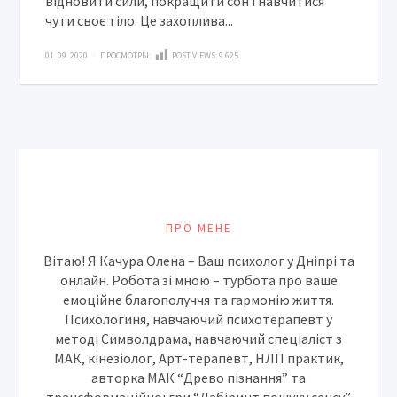
відновити сили, покращити сон і навчитися
чути своє тіло. Це захоплива...
01. 09. 2020 · ПРОСМОТРЫ:
POST VIEWS:
9 625
ПРО МЕНЕ
Вітаю! Я Качура Олена – Ваш психолог у Дніпрі та
онлайн. Робота зі мною – турбота про ваше
емоційне благополуччя та гармонію життя.
Психологиня, навчаючий психотерапевт у
методі Символдрама, навчаючий спеціаліст з
МАК, кінезіолог, Арт-терапевт, НЛП практик,
авторка МАК “Древо пізнання” та
трансформаційної гри “Лабіринт пошуку сенсу”.