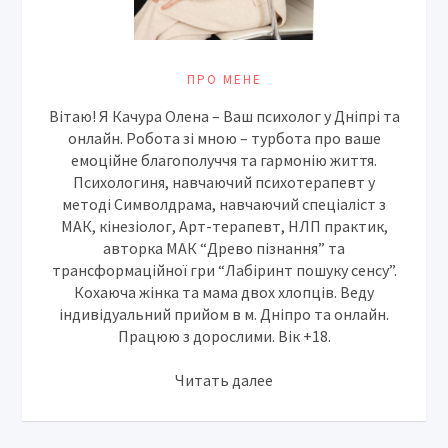
ПРО МЕНЕ
Вітаю! Я Качура Олена – Ваш психолог у Дніпрі та
онлайн. Робота зі мною – турбота про ваше
емоційне благополуччя та гармонію життя.
Психологиня, навчаючий психотерапевт у
методі Символдрама, навчаючий спеціаліст з
МАК, кінезіолог, Арт-терапевт, НЛП практик,
авторка МАК “Древо пізнання” та
трансформаційної гри “Лабіринт пошуку сенсу”.
Кохаюча жінка та мама двох хлопців. Веду
індивідуальний прийом в м. Дніпро та онлайн.
Працюю з дорослими. Вік +18.
Читать далее