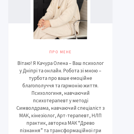
ПРО МЕНЕ
Вітаю! Я Качура Олена – Ваш психолог
у Дніпрі та онлайн. Робота зі мною –
турбота про ваше емоційне
благополуччя та гармонію життя.
Психологиня, навчаючий
психотерапевт у методі
Символдрама, навчаючий спеціаліст з
МАК, кінезіолог, Арт-терапевт, НЛП
практик, авторка МАК “Древо
пізнання” та трансформаційної гри