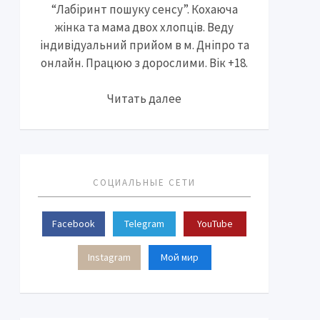
“Лабіринт пошуку сенсу”. Кохаюча
жінка та мама двох хлопців. Веду
індивідуальний прийом в м. Дніпро та
онлайн. Працюю з дорослими. Вік +18.
Читать далее
СОЦИАЛЬНЫЕ СЕТИ
Facebook
Telegram
YouTube
Instagram
Мой мир