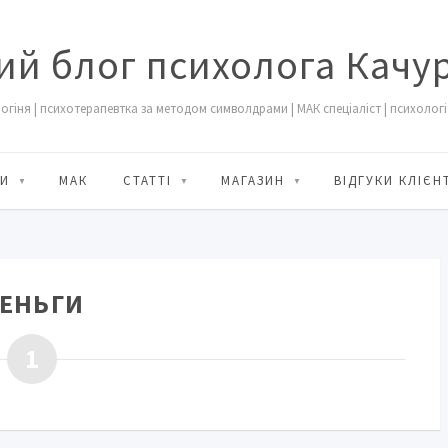
ий блог психолога Качу
огіня | психотерапевтка за методом символдрами | МАК спеціаліст | психологіч
И
МАК
СТАТТІ
МАГАЗИН
ВІДГУКИ КЛІЄН
ЕНЬГИ
1