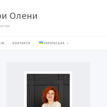
ри Олени
ні ігри
ТІВ
КОНТАКТИ
УКРАЇНСЬКА