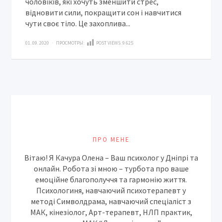
чоловіків, які хочуть зменшити стрес,
відновити сили, покращити сон і навчитися
чути своє тіло. Це захоплива...
01. 09. 2020 · ПРОСМОТРЫ:
POST VIEWS:
9 625
ПРО МЕНЕ
Вітаю! Я Качура Олена – Ваш психолог у Дніпрі та
онлайн. Робота зі мною – турбота про ваше
емоційне благополуччя та гармонію життя.
Психологиня, навчаючий психотерапевт у
методі Символдрама, навчаючий спеціаліст з
МАК, кінезіолог, Арт-терапевт, НЛП практик,