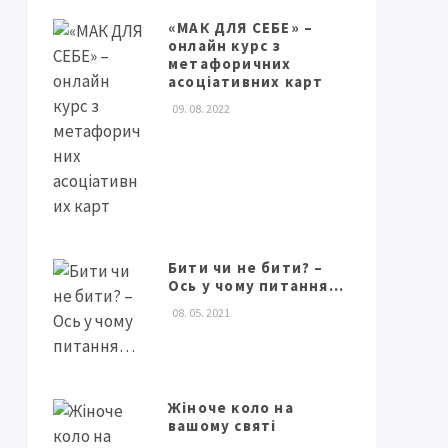
«МАК ДЛЯ СЕБЕ» –
онлайн курс з
метафоричних
асоціативних карт
09. 08. 2022
Бити чи не бити? –
Ось у чому питання…
08. 05. 2021
Жіноче коло на
вашому святі