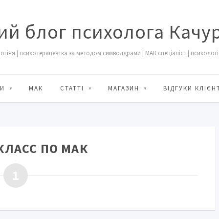
ий блог психолога Качу
огіня | психотерапевтка за методом символдрами | МАК спеціаліст | психологіч
И
МАК
СТАТТІ
МАГАЗИН
ВІДГУКИ КЛІЄН
КЛАСС ПО МАК
1