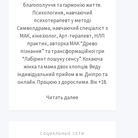
благополуччя та гармонію життя.
Психологиня, навчаючий
психотерапевт у методі
Символдрама, навчаючий спеціаліст з
МАК, кінезіолог, Арт-терапевт, НЛП
практик, авторка МАК “Древо
пізнання” та трансформаційної гри
“Лабіринт пошуку сенсу”. Кохаюча
жінка та мама двох хлопців. Веду
індивідуальний прийом в м. Дніпро та
онлайн. Працюю з дорослими. Вік +18.
Читать далее
СОЦИАЛЬНЫЕ СЕТИ