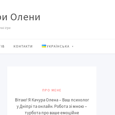
ри Олени
ні ігри
ТІВ
КОНТАКТИ
УКРАЇНСЬКА
ПРО МЕНЕ
Вітаю! Я Качура Олена – Ваш психолог
у Дніпрі та онлайн. Робота зі мною –
турбота про ваше емоційне