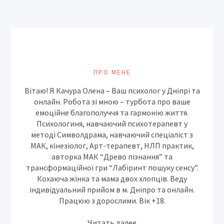
ПРО МЕНЕ
Вітаю! Я Качура Олена – Ваш психолог у Дніпрі та
онлайн. Робота зі мною – турбота про ваше
емоційне благополуччя та гармонію життя.
Психологиня, навчаючий психотерапевт у
методі Символдрама, навчаючий спеціаліст з
МАК, кінезіолог, Арт-терапевт, НЛП практик,
авторка МАК “Древо пізнання” та
трансформаційної гри “Лабіринт пошуку сенсу”.
Кохаюча жінка та мама двох хлопців. Веду
індивідуальний прийом в м. Дніпро та онлайн.
Працюю з дорослими. Вік +18.
Читать далее