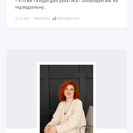
– хто ви та куди далі рухатись? Запрошую вас на
індівідуальну...
22. 01. 2019 · ПРОСМОТРЫ:
POST VIEWS:
9 807