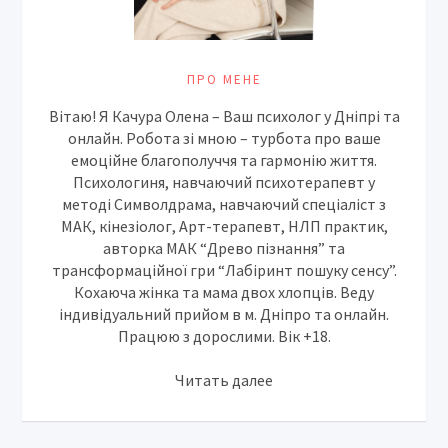
ПРО МЕНЕ
Вітаю! Я Качура Олена – Ваш психолог у Дніпрі та
онлайн. Робота зі мною – турбота про ваше
емоційне благополуччя та гармонію життя.
Психологиня, навчаючий психотерапевт у
методі Символдрама, навчаючий спеціаліст з
МАК, кінезіолог, Арт-терапевт, НЛП практик,
авторка МАК “Древо пізнання” та
трансформаційної гри “Лабіринт пошуку сенсу”.
Кохаюча жінка та мама двох хлопців. Веду
індивідуальний прийом в м. Дніпро та онлайн.
Працюю з дорослими. Вік +18.
Читать далее