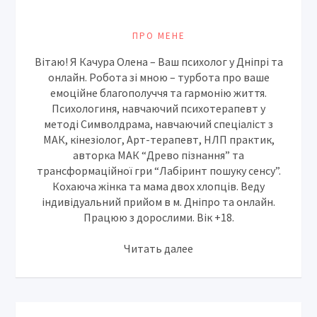
ПРО МЕНЕ
Вітаю! Я Качура Олена – Ваш психолог у Дніпрі та
онлайн. Робота зі мною – турбота про ваше
емоційне благополуччя та гармонію життя.
Психологиня, навчаючий психотерапевт у
методі Символдрама, навчаючий спеціаліст з
МАК, кінезіолог, Арт-терапевт, НЛП практик,
авторка МАК “Древо пізнання” та
трансформаційної гри “Лабіринт пошуку сенсу”.
Кохаюча жінка та мама двох хлопців. Веду
індивідуальний прийом в м. Дніпро та онлайн.
Працюю з дорослими. Вік +18.
Читать далее