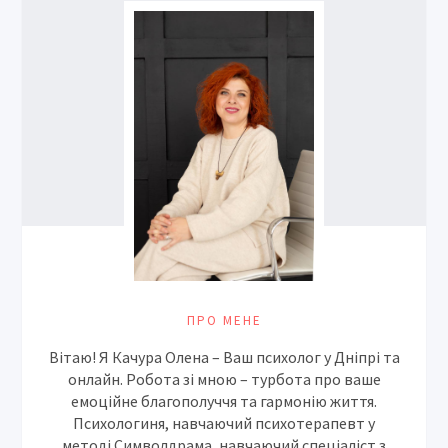
ПРО МЕНЕ
Вітаю! Я Качура Олена – Ваш психолог у Дніпрі та
онлайн. Робота зі мною – турбота про ваше
емоційне благополуччя та гармонію життя.
Психологиня, навчаючий психотерапевт у
методі Символдрама, навчаючий спеціаліст з