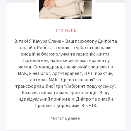
ПРО МЕНЕ
Вітаю! Я Качура Олена – Ваш психолог у Дніпрі та
онлайн. Робота зі мною – турбота про ваше
емоційне благополуччя та гармонію життя.
Психологиня, навчаючий психотерапевт у
методі Символдрама, навчаючий спеціаліст з
МАК, кінезіолог, Арт-терапевт, НЛП практик,
авторка МАК “Древо пізнання” та
трансформаційної гри “Лабіринт пошуку сенсу”.
Кохаюча жінка та мама двох хлопців. Веду
індивідуальний прийом в м. Дніпро та онлайн.
Працюю з дорослими. Вік +18.
Читать далее