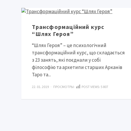
Трансформаційний курс
“Шлях Героя”
“Шлях Героя” – це психологічний
трансформаційний курс, що складається
з 23 занять, які поєднали у собі
філософію та архетипи старших Арканів
Таро та...
22. 01. 2019 · ПРОСМОТРЫ:
POST VIEWS:
5 807