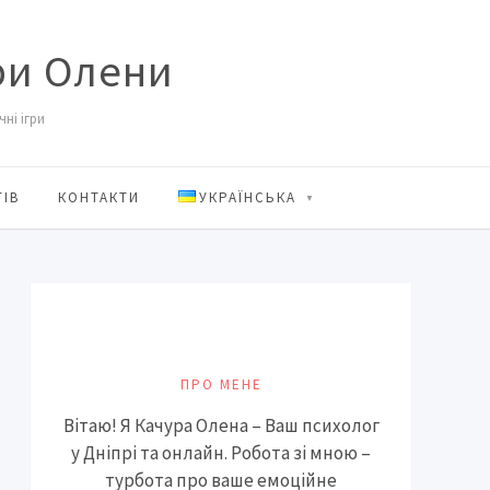
ри Олени
ні ігри
ТІВ
КОНТАКТИ
УКРАЇНСЬКА
ПРО МЕНЕ
Вітаю! Я Качура Олена – Ваш психолог
у Дніпрі та онлайн. Робота зі мною –
турбота про ваше емоційне