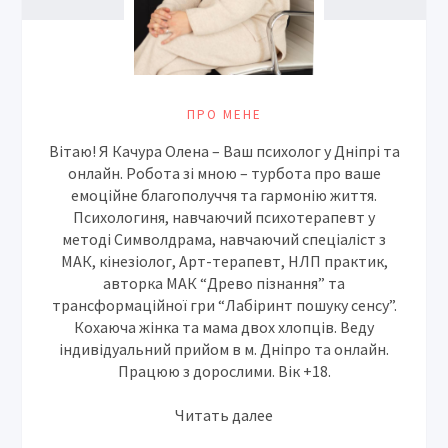
ПРО МЕНЕ
Вітаю! Я Качура Олена – Ваш психолог у Дніпрі та
онлайн. Робота зі мною – турбота про ваше
емоційне благополуччя та гармонію життя.
Психологиня, навчаючий психотерапевт у
методі Символдрама, навчаючий спеціаліст з
МАК, кінезіолог, Арт-терапевт, НЛП практик,
авторка МАК “Древо пізнання” та
трансформаційної гри “Лабіринт пошуку сенсу”.
Кохаюча жінка та мама двох хлопців. Веду
індивідуальний прийом в м. Дніпро та онлайн.
Працюю з дорослими. Вік +18.
Читать далее