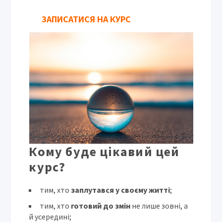
ЗАПИСАТИСЯ НА КУРС
Кому буде цікавий цей
курс?
тим, хто
заплутався у своєму житті
;
тим, хто
готовий до змін
не лише зовні, а
й усередині;