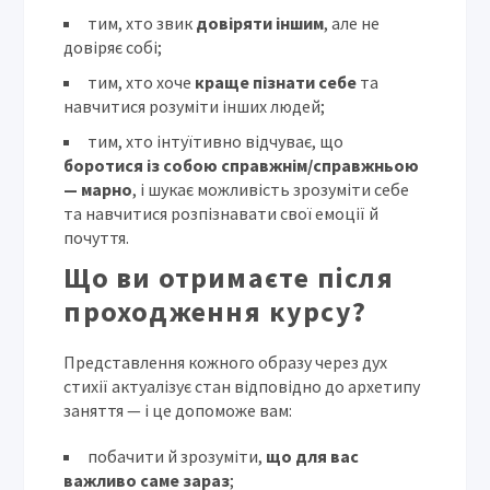
тим, хто звик
довіряти іншим
, але не
довіряє собі;
тим, хто хоче
краще пізнати себе
та
навчитися розуміти інших людей;
тим, хто інтуїтивно відчуває, що
боротися із собою справжнім/справжньою
— марно
, і шукає можливість зрозуміти себе
та навчитися розпізнавати свої емоції й
почуття.
Що ви отримаєте після
проходження курсу?
Представлення кожного образу через дух
стихії актуалізує стан відповідно до архетипу
заняття — і це допоможе вам:
побачити й зрозуміти,
що для вас
важливо саме зараз
;