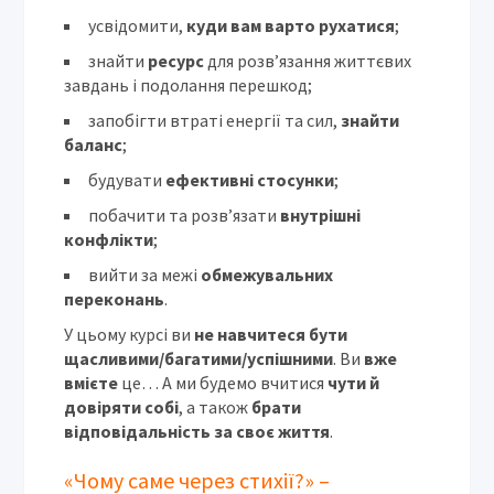
усвідомити,
куди вам варто рухатися
;
знайти
ресурс
для розв’язання життєвих
завдань і подолання перешкод;
запобігти втраті енергії та сил,
знайти
баланс
;
будувати
ефективні стосунки
;
побачити та розв’язати
внутрішні
конфлікти
;
вийти за межі
обмежувальних
переконань
.
У цьому курсі ви
не навчитеся бути
щасливими/багатими/успішними
. Ви
вже
вмієте
це… А ми будемо вчитися
чути й
довіряти собі
, а також
брати
відповідальність за своє життя
.
«Чому саме через стихії?» –