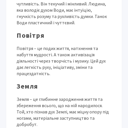
чутливість. Він текучий і мінливий. Людина,
яка володіє духом Води, має інтуїцію,
гнучкість розуму та рухливість думки. Танок
Води пластичний і чуттєвий.
Повітря
Повітря – це подих життя, натхнення та
набуття мудрості. А також активізація
діяльності через творчість і музику. Цей дух
дає легкість руху, ініціативу, зміни та
працездатність.
Земля
Земля – це глибинне зародження життя та
збереження всього, що на ній народилося.
Той, хто пізнав дух Землі, має міцну опору під
ногами, матеріальне заступництво та
добробут.