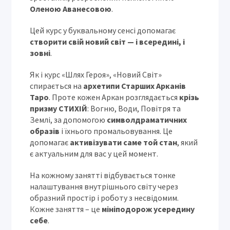
Оленою Аванесовою
.
Цей курс у буквальному сенсі допомагає
створити свій новий світ — і всередині, і
зовні
.
Як і курс «Шлях Героя», «Новий Світ»
спирається на
архетипи Старших Арканів
Таро
. Проте кожен Аркан розглядається
крізь
призму СТИХІЙ
: Вогню, Води, Повітря та
Землі, за допомогою
символдраматичних
образів
і їхнього промальовування. Це
допомагає
активізувати саме той стан
, який
є актуальним для вас у цей момент.
На кожному занятті відбувається тонке
налаштування внутрішнього світу через
образний простір і роботу з несвідомим.
Кожне заняття – це
мініподорож усередину
себе
.