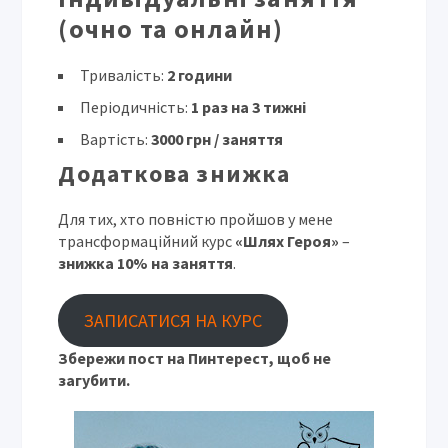
(очно та онлайн)
Тривалість:
2 години
Періодичність:
1 раз на 3 тижні
Вартість:
3000 грн / заняття
Додаткова знижка
Для тих, хто повністю пройшов у мене
трансформаційний курс
«Шлях Героя»
–
знижка 10% на заняття
.
ЗАПИСАТИСЯ НА КУРС
Збережи пост на Пинтерест, щоб не
загубити.