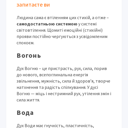
запитаєте ви
Людина сама є втіленням цих стихій, а отже –
самодостатньою системою
у системі
світовтілення. Щомиті емоційні (стихійні)
прояви постійно чергуються з усвідомленим
спокоєм.
Вогонь
Дух Вогню – це пристрасть, рух, сила, порив
до нового, всепоглинальна енергія
звільнення, мужність, сила й здоров’я, творче
натхнення та радість спілкування. У дусі
Вогню — міць і нестримний рух, утілення змін і
сила життя.
Вода
Дух Води має гнучкість, пластичність,