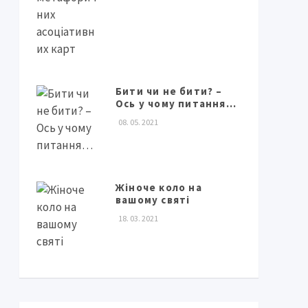
Бити чи не бити? –
Ось у чому питання…
08. 05. 2021
Жіноче коло на
вашому святі
18. 03. 2021