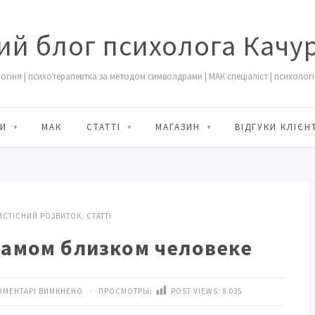
ий блог психолога Качу
огіня | психотерапевтка за методом символдрами | МАК спеціаліст | психологіч
И
МАК
СТАТТІ
МАГАЗИН
ВІДГУКИ КЛІЄН
СТІСНИЙ РОЗВИТОК
,
СТАТТІ
самом близком человеке
ОМЕНТАРІ ВИМКНЕНО
· ПРОСМОТРЫ:
POST VIEWS:
8 035