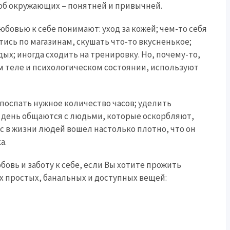
я об окружающих – понятней и привычней.
юбовью к себе понимают: уход за кожей; чем-то себя
тись по магазинам, скушать что-то вкусненькое;
ых; иногда сходить на тренировку. Но, почему-то,
м теле и психологическом состоянии, используют
 поспать нужное количество часов; уделить
в день общаются с людьми, которые оскорбляют,
 в жизни людей вошел настолько плотно, что он
а.
овь и заботу к себе, если Вы хотите прожить
ых простых, банальных и доступных вещей: