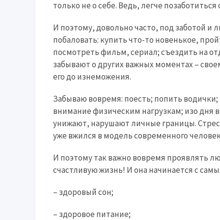
только не о себе. Ведь, легче позаботитьс
И поэтому, довольно часто, под заботой и л
побаловать: купить что-то новенькое, прой
посмотреть фильм, сериал; съездить на отд
забывают о других важных моментах – свое
его до изнеможения.
Забываю вовремя: поесть; попить водички;
внимание физическим нагрузкам; изо дня 
унижают, нарушают личные границы. Стресс
уже вжился в модель современного человек
И поэтому так важно вовремя проявлять люб
счастливую жизнь! И она начинается с сам
– здоровый сон;
– здоровое питание;