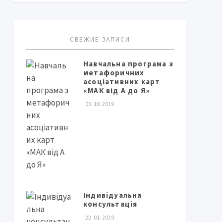
СВЕЖИЕ ЗАПИСИ
Навчальна програма з
метафоричних
асоціативних карт
«МАК від А до Я»
03. 10. 2019
Індивідуальна
консультація
22. 01. 2019