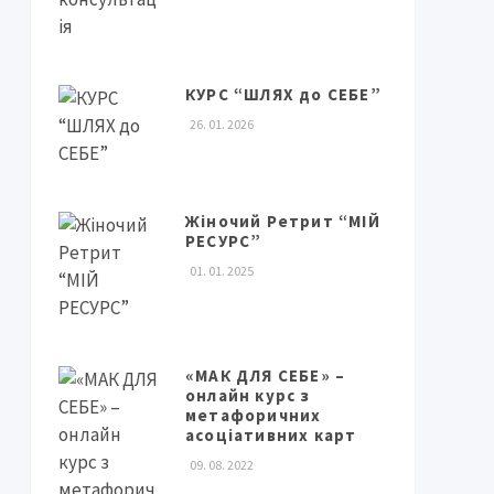
КУРС “ШЛЯХ до СЕБЕ”
26. 01. 2026
Жіночий Ретрит “МІЙ
РЕСУРС”
01. 01. 2025
«МАК ДЛЯ СЕБЕ» –
онлайн курс з
метафоричних
асоціативних карт
09. 08. 2022