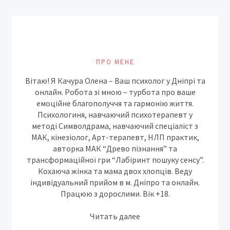
ПРО МЕНЕ
Вітаю! Я Качура Олена – Ваш психолог у Дніпрі та
онлайн. Робота зі мною – турбота про ваше
емоційне благополуччя та гармонію життя.
Психологиня, навчаючий психотерапевт у
методі Символдрама, навчаючий спеціаліст з
МАК, кінезіолог, Арт-терапевт, НЛП практик,
авторка МАК “Древо пізнання” та
трансформаційної гри “Лабіринт пошуку сенсу”.
Кохаюча жінка та мама двох хлопців. Веду
індивідуальний прийом в м. Дніпро та онлайн.
Працюю з дорослими. Вік +18.
Читать далее