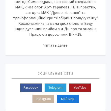
методі Символдрама, навчаючий спеціаліст з
МАК, кінезіолог, Арт-терапевт, НЛП практик,
авторка МАК “Древо пізнання” та
трансформаційної гри “Лабіринт пошуку сенсу”.
Кохаюча жінка та мама двох хлопців. Веду
індивідуальний прийом в м. Дніпро та онлайн.
Працюю з дорослими. Вік +18.
Читать далее
СОЦИАЛЬНЫЕ СЕТИ
Facebook
Telegram
YouTube
Instagram
Мой мир