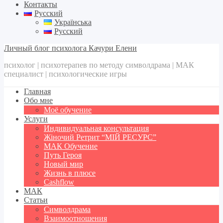
Контакты
Русский
Українська
Русский
Личный блог психолога Качури Елени
психолог | психотерапев по методу символдрама | МАК
специалист | психологические игры
Главная
Обо мне
Моё обучение
Услуги
Индивидуальная консультация
Жіночий Ретрит “МІЙ РЕСУРС”
МАК Обучение
Путь Героя
Новый мир
Жизнь в плюсе
Cashflow
МАК
Статьи
Символдрама
Взаимоотношения