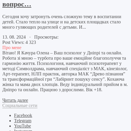
вопрос…
Сегодня хочу затронуть очень сложную тему в воспитании
детей. Стало тепло на улице и на детских площадках стало
много гуляющих родителей с детьми. И...
13. 08. 2024 · Просмотры:
Post Views:
4 323
Про мене
Вітаю! Я Качура Олена – Ваш психолог у Дніпрі та онлайн.
Робота зі мною – турбота про ваше емоційне благополуччя та
гармонію життя. Психологиня, навчаючий психотерапевт у
методі Символдрама, навчаючий спеціаліст з МАК, кінезіолог,
Арт-терапевт, НЛП практик, авторка МАК “Древо пізнання”
та трансформаційної гри “Лабіринт пошуку сенсу”. Кохаюча
жінка та мама двох хлопців. Веду індивідуальний прийом в м.
Дніпро та онлайн. Працюю з дорослими. Вік +18.
Читать далее
Социальные сети
Facebook
Telegram
YouTube