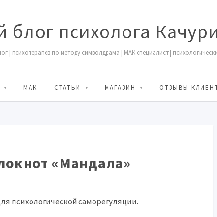
 блог психолога Качур
ог | психотерапев по методу символдрама | МАК специалист | психологическ
МАК
СТАТЬИ
МАГАЗИН
ОТЗЫВЫ КЛИЕН
локнот «Мандала»
для психологической саморегуляции.