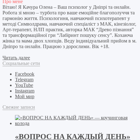
Про мене
Вітаю! Я Качура Олена – Ваш психолог у Дніпрі та онлайн.
Робота зі мною – турбота про ваше емоційне благополуччя та
гармонію життя. Психологиня, навчаючий психотерапевт у
методі Символдрама, навчаючий спеціаліст з МАК, кінезіолог,
Арт-терапевт, НЛП практик, авторка МАК “Древо пізнання”
та трансформаційної гри “Лабіринт пошуку сенсу”. Кохаюча
жінка та мама двох хлопців. Веду індивідуальний прийом в м.
Дніпро та онлайн. Працюю з дорослими. Вік +18.
Читать далее
Социальные сети
Facebook
Telegram
YouTube
Instagram
Мой мир
Свежие записи
«ВОПРОС НА КАЖДЫЙ ДЕНЬ»