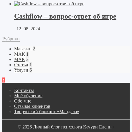
Cashflow – вопрос-ответ об игре
12. 08. 2024
Рубрики
Магазин
2
МАК
1
МАК
2
Статьи
1
Услуги
6
↑
Контакты
Моё обучение
Обо мне
Отзывы клиентов
Творческий блокнот «Мандала»
© 2026 Личный блог психолога Качури Елени ·