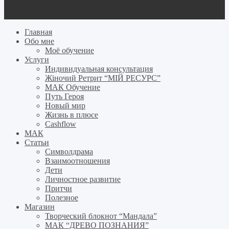
Главная
Обо мне
Моё обучение
Услуги
Индивидуальная консультация
Жіночий Ретрит “МІЙ РЕСУРС”
МАК Обучение
Путь Героя
Новый мир
Жизнь в плюсе
Cashflow
МАК
Статьи
Символдрама
Взаимоотношения
Дети
Личностное развитие
Притчи
Полезное
Магазин
Творческий блокнот “Мандала”
МАК “ДРЕВО ПОЗНАНИЯ”